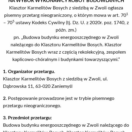
NA WYBÓR WYKONAWCY ROBÓT BUDOWLANYCH
Klasztor Karmelitów Bosych z siedzibą w Zwoli ogłasza
1
pisemny przetarg nieograniczony, o którym mowa w art. 70
5
– 70
ustawy Kodeks Cywilny (tj. Dz. U. z 2020r. poz. 1740, z
późn. zm.)
pn. „Budowa budynku energooszczędnego w Zwoli
należącego do Klasztoru Karmelitów Bosych. Klasztor
Karmelitów Bosych wraz z częścią rekolekcyjną, zespołem
kaplicowo-chóralnym i budynkami towarzyszącymi.”
1. Organizator przetargu.
Klasztor Karmelitów Bosych z siedzibą w Zwoli, ul.
Dąbrowska 11, 63-020 Zaniemyśl
2.
Postępowanie prowadzone jest w trybie pisemnego
przetargu nieograniczonego.
3. Przedmiot przetargu:
Budowa budynku energooszczędnego w Zwoli należącego do