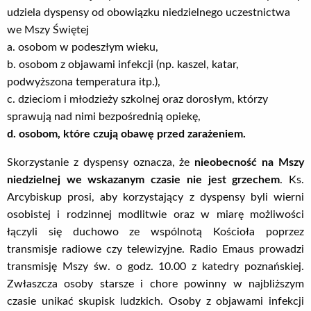
udziela dyspensy od obowiązku niedzielnego uczestnictwa
we Mszy Świętej
a. osobom w podeszłym wieku,
b. osobom z objawami infekcji (np. kaszel, katar,
podwyższona temperatura itp.),
c. dzieciom i młodzieży szkolnej oraz dorosłym, którzy
sprawują nad nimi bezpośrednią opiekę,
d. osobom, które czują obawę przed zarażeniem.
Skorzystanie z dyspensy oznacza, że
nieobecność na Mszy
niedzielnej we wskazanym czasie nie jest grzechem
. Ks.
Arcybiskup prosi, aby korzystający z dyspensy byli wierni
osobistej i rodzinnej modlitwie oraz w miarę możliwości
łączyli się duchowo ze wspólnotą Kościoła poprzez
transmisje radiowe czy telewizyjne. Radio Emaus prowadzi
transmisję Mszy św. o godz. 10.00 z katedry poznańskiej.
Zwłaszcza osoby starsze i chore powinny w najbliższym
czasie unikać skupisk ludzkich. Osoby z objawami infekcji