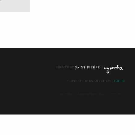
CREATED BY
LOG IN
COPYRIGHT ©
KARMELICI BOSI
KONTAKT Z ADMINISTRATOREM
POCZTA