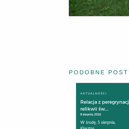
PODOBNE POST
AKTUALNOŚCI
Relacja z peregrynacj
relikwii św....
8 sierpnia, 2026
W środę, 5 sierpnia,
Klasztor…