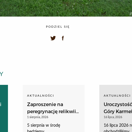
PODZIEL SIĘ
Y
AKTUALNOŚCI
AKTUALNOŚCI
i
Zaproszenie na
Uroczystoś
peregrynację relikwii...
Góry Karme
1 sierpnia, 2026
16 lipca, 2026
5 sierpnia w środę
16 lipca 2026 
będziemy…
obchodziliśmy