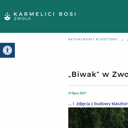
AKTUALNOŚCI KLASZTORU
Otwórz pasek narzędzi
„Biwak” w Zwo
27 lipca, 2017
… i
zdjęcia z budowy klasztor