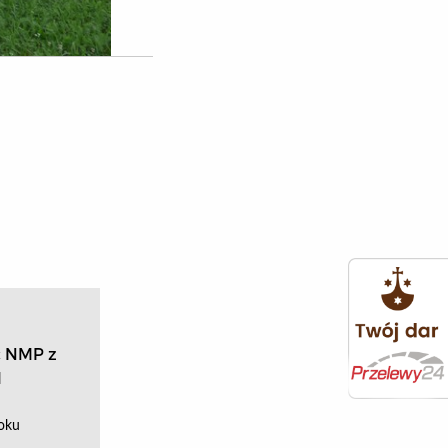
ć NMP z
l
roku
…