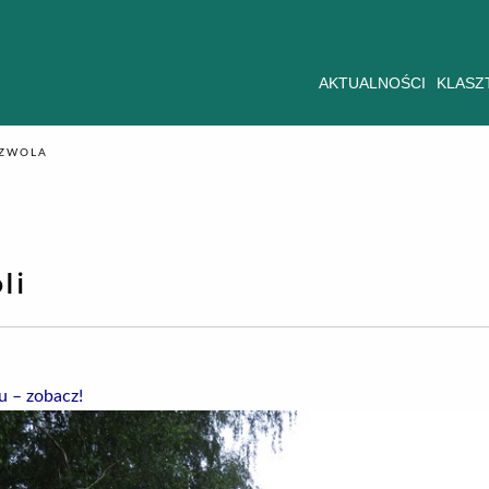
AKTUALNOŚCI
KLASZ
ZWOLA
li
u – zobacz!