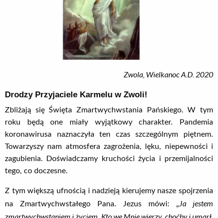
Zwola, Wielkanoc A.D. 2020
Drodzy Przyjaciele Karmelu w Zwoli!
Zbliżają się Święta Zmartwychwstania Pańskiego. W tym
roku będą one miały wyjątkowy charakter. Pandemia
koronawirusa naznaczyła ten czas szczególnym piętnem.
Towarzyszy nam atmosfera zagrożenia, lęku, niepewności i
zagubienia. Doświadczamy kruchości życia i przemijalności
tego, co doczesne.
Z tym większą ufnością i nadzieją kierujemy nasze spojrzenia
Ja jestem
na Zmartwychwstałego Pana. Jezus mówi: „
zmartwychwstaniem i życiem. Kto we Mnie wierzy, choćby i umarł,