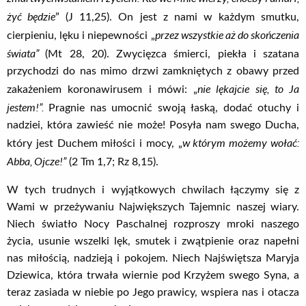
żyć będzie
” (J 11,25). On jest z nami w każdym smutku,
przez wszystkie aż do skończenia
cierpieniu, lęku i niepewności „
świata”
(Mt 28, 20). Zwycięzca śmierci, piekła i szatana
przychodzi do nas mimo drzwi zamkniętych z obawy przed
nie lękajcie się, to Ja
zakażeniem koronawirusem i mówi: „
jestem!”.
Pragnie nas umocnić swoją łaską, dodać otuchy i
nadziei, która zawieść nie może! Posyła nam swego Ducha,
w którym możemy wołać:
który jest Duchem miłości i mocy, „
Abba, Ojcze!”
(2 Tm 1,7; Rz 8,15).
W tych trudnych i wyjątkowych chwilach łączymy się z
Wami w przeżywaniu Największych Tajemnic naszej wiary.
Niech światło Nocy Paschalnej rozproszy mroki naszego
życia, usunie wszelki lęk, smutek i zwątpienie oraz napełni
nas miłością, nadzieją i pokojem. Niech Najświętsza Maryja
Dziewica, która trwała wiernie pod Krzyżem swego Syna, a
teraz zasiada w niebie po Jego prawicy, wspiera nas i otacza