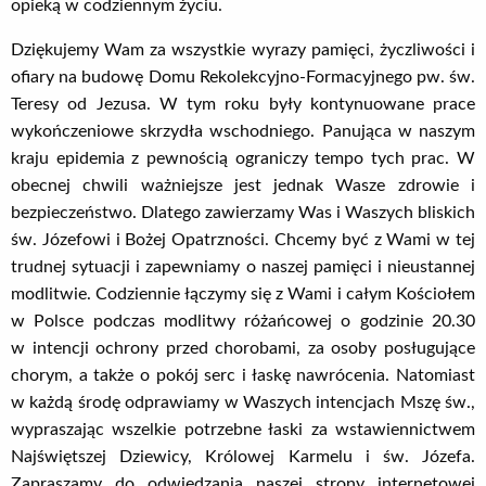
opieką w codziennym życiu.
Dziękujemy Wam za wszystkie wyrazy pamięci, życzliwości i
ofiary na budowę Domu Rekolekcyjno-Formacyjnego pw. św.
Teresy od Jezusa. W tym roku były kontynuowane prace
wykończeniowe skrzydła wschodniego. Panująca w naszym
kraju epidemia z pewnością ograniczy tempo tych prac. W
obecnej chwili ważniejsze jest jednak Wasze zdrowie i
bezpieczeństwo. Dlatego zawierzamy Was i Waszych bliskich
św. Józefowi i Bożej Opatrzności. Chcemy być z Wami w tej
trudnej sytuacji i zapewniamy o naszej pamięci i nieustannej
modlitwie. Codziennie łączymy się z Wami i całym Kościołem
w Polsce podczas modlitwy różańcowej o godzinie 20.30
w intencji ochrony przed chorobami, za osoby posługujące
chorym, a także o pokój serc i łaskę nawrócenia. Natomiast
w każdą środę odprawiamy w Waszych intencjach Mszę św.,
wypraszając wszelkie potrzebne łaski za wstawiennictwem
Najświętszej Dziewicy, Królowej Karmelu i św. Józefa.
Zapraszamy do odwiedzania naszej strony internetowej