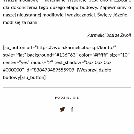
Waszą modlitwę i materialne wsparcie. Jest ono niezbędne
dla dokończenia tego dużego etapu budowy. Zapewniamy o
naszej nieustannej modlitwie i wdzięczności. Święty Józefie –
módl się za nami!
karmelici bosi ze Zwoli
[su_button url=”https://zwola.karmelicibosi.pl/konto/”
style=”flat” background=”#136F63″ color=”#ffffff” size=”10″
center=”yes” radius=”2″ text_shadow=”0px 0px 0px
#000000″ id=”838473489555909″]Wesprzyj dzieło
budowy[/su_button]
PODZIEL SIĘ