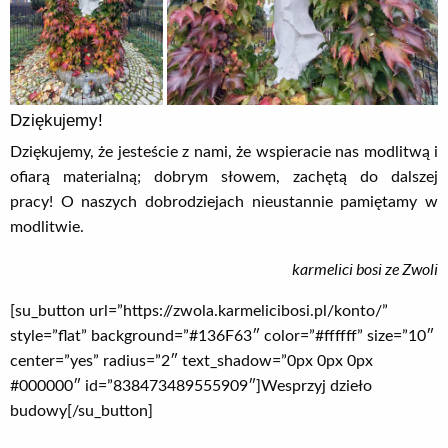
Dziękujemy!
Dziękujemy, że jesteście z nami, że wspieracie nas modlitwą i
ofiarą materialną; dobrym słowem, zachętą do dalszej
pracy! O naszych dobrodziejach nieustannie pamiętamy w
modlitwie.
karmelici bosi ze Zwoli
[su_button url=”https://zwola.karmelicibosi.pl/konto/”
style=”flat” background=”#136F63″ color=”#ffffff” size=”10″
center=”yes” radius=”2″ text_shadow=”0px 0px 0px
#000000″ id=”838473489555909″]Wesprzyj dzieło
budowy[/su_button]