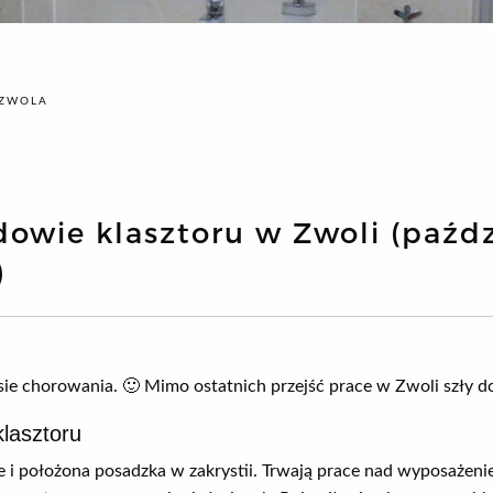
ZWOLA
owie klasztoru w Zwoli (paźdz
)
sie chorowania. 🙂 Mimo ostatnich przejść prace w Zwoli szły d
lasztoru
 i położona posadzka w zakrystii. Trwają prace nad wyposażeni