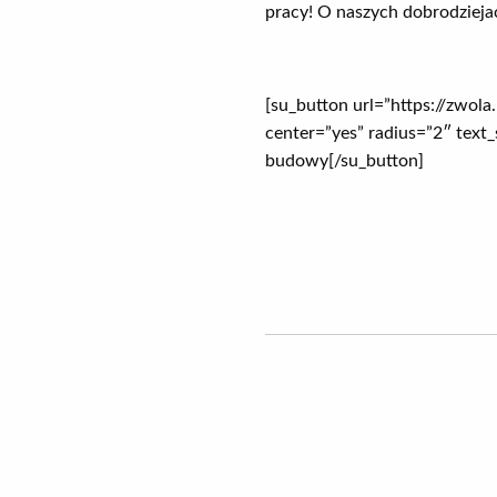
pracy! O naszych dobrodzieja
[su_button url=”https://zwola
center=”yes” radius=”2″ te
budowy[/su_button]