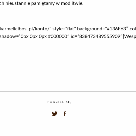
ch nieustannie pamiętamy w modlitwie.
.karmelicibosi.pl/konto/” style=”flat” background=”#136F63″ col
xt_shadow=”0px 0px 0px #000000″ id=”838473489555909″]Wespr
PODZIEL SIĘ