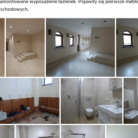
 zamontowane wyposażenie łazienek. Pojawiły się pierwsze mebl
h schodowych.