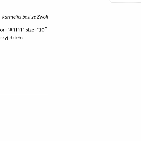
karmelici bosi ze Zwoli
or=”#ffffff” size=”10″
zyj dzieło