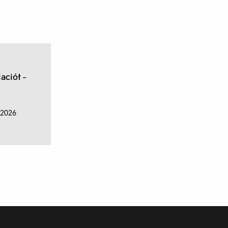
aciół –
a 2026