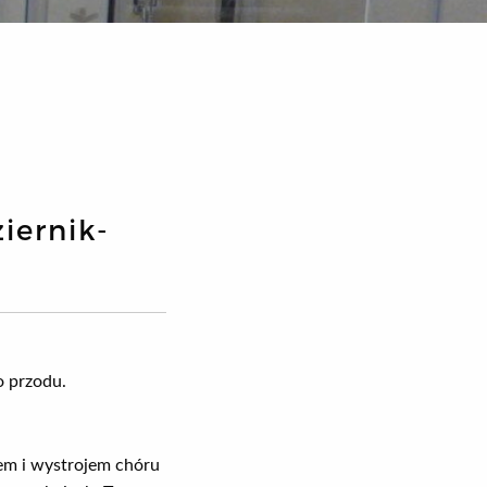
iernik-
o przodu.
em i wystrojem chóru