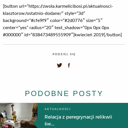
[button url=”https://zwola.karmelicibosi.pl/aktualnosci-
klasztorow/ostatnio-dodane/” style=”3d”
background=”#cfe9f9″ color=”#2d0776″ size=”5″
center=”yes” radius=”20″ text_shadow=”0px 0px 0px
#000000″ id=”838473489555909″]kwiecień 2019[/button]
PODZIEL SIĘ
PODOBNE POSTY
AKTUALNOŚCI
Relacja z peregrynacji relikwii
św....