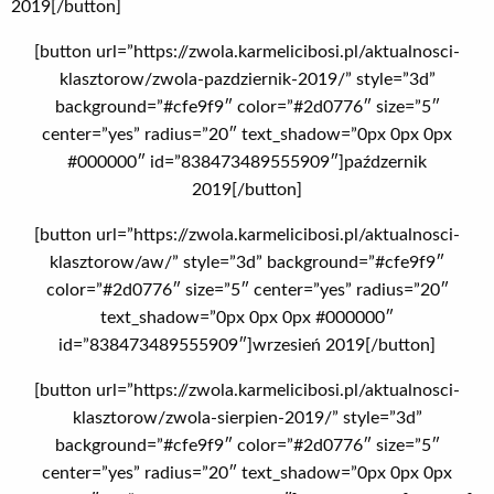
2019[/button]
[button url=”https://zwola.karmelicibosi.pl/aktualnosci-
klasztorow/zwola-pazdziernik-2019/” style=”3d”
background=”#cfe9f9″ color=”#2d0776″ size=”5″
center=”yes” radius=”20″ text_shadow=”0px 0px 0px
#000000″ id=”838473489555909″]paźdzernik
2019[/button]
[button url=”https://zwola.karmelicibosi.pl/aktualnosci-
klasztorow/aw/” style=”3d” background=”#cfe9f9″
color=”#2d0776″ size=”5″ center=”yes” radius=”20″
text_shadow=”0px 0px 0px #000000″
id=”838473489555909″]wrzesień 2019[/button]
[button url=”https://zwola.karmelicibosi.pl/aktualnosci-
klasztorow/zwola-sierpien-2019/” style=”3d”
background=”#cfe9f9″ color=”#2d0776″ size=”5″
center=”yes” radius=”20″ text_shadow=”0px 0px 0px