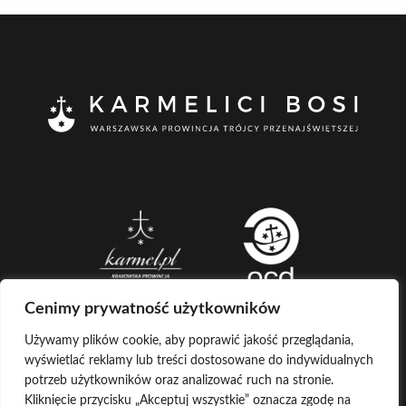
Cenimy prywatność użytkowników
Używamy plików cookie, aby poprawić jakość przeglądania,
wyświetlać reklamy lub treści dostosowane do indywidualnych
CREATED BY
potrzeb użytkowników oraz analizować ruch na stronie.
Kliknięcie przycisku „Akceptuj wszystkie” oznacza zgodę na
LOG IN
COPYRIGHT ©
KARMELICI BOSI